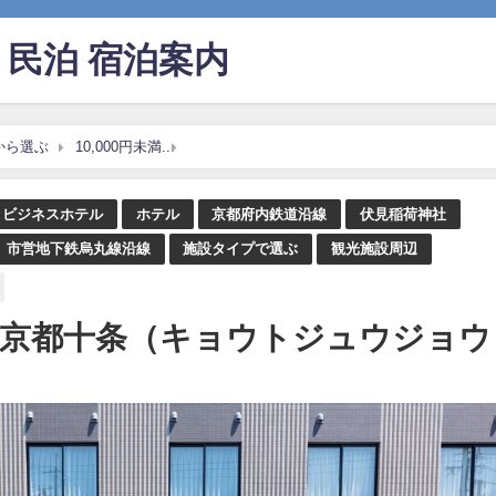
民泊 宿泊案内
から選ぶ
10,000円未満
アリストンホテル京都十条（キョウトジュウジ
ビジネスホテル
ホテル
京都府内鉄道沿線
伏見稲荷神社
市営地下鉄烏丸線沿線
施設タイプで選ぶ
観光施設周辺
京都十条（キョウトジュウジョウ