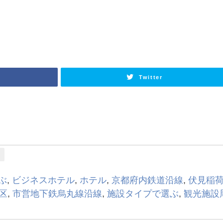
Twitter
口
ぶ
,
ビジネスホテル
,
ホテル
,
京都府内鉄道沿線
,
伏見稲
区
,
市営地下鉄烏丸線沿線
,
施設タイプで選ぶ
,
観光施設