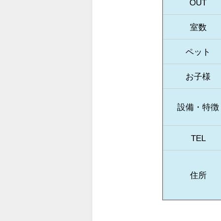
OUT
室数
ペット
お子様
設備・特徴
TEL
住所