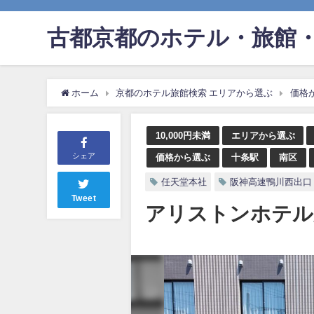
古都京都のホテル・旅館・
ホーム
京都のホテル旅館検索 エリアから選ぶ
価格
10,000円未満
エリアから選ぶ
シェア
価格から選ぶ
十条駅
南区
任天堂本社
阪神高速鴨川西出口
Tweet
アリストンホテル