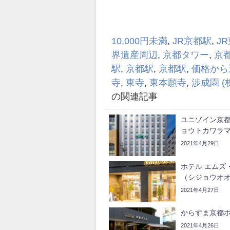
10,000円未満
,
JR京都駅
,
J
界遺産周辺
,
京都タワー
,
京
駅
,
京都駅
,
京都駅
,
価格から
寺
,
東寺
,
東本願寺
,
渉成園 (
の関連記事
ユニゾイン京
ョウトカワラ
2021年4月29日
ホテル エムズ
（シジョウオ
2021年4月27日
からすま京都
2021年4月26日