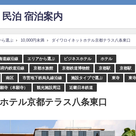
民泊 宿泊案内
から選ぶ
10,000円未満
ダイワロイネットホテル京都テラス八条東口
東海道線沿線
エリアから選ぶ
ビジネスホテル
ホテル
都府内鉄道沿線
京都水族館
京都鉄道博物館
京都駅
京都駅
南区
市営地下鉄烏丸線沿線
施設タイプで選ぶ
東寺
東
本願寺（本願寺）
観光施設周辺
近畿日本鉄道
ホテル京都テラス八条東口