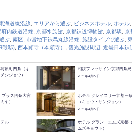
R東海道線沿線
,
エリアから選ぶ
,
ビジネスホテル
,
ホテル
都府内鉄道沿線
,
京都水族館
,
京都鉄道博物館
,
京都駅
,
京
選ぶ
,
南区
,
市営地下鉄烏丸線沿線
,
施設タイプで選ぶ
,
枳殻邸)
,
西本願寺（本願寺）
,
観光施設周辺
,
近畿日本鉄
都河原町四条（キ
相鉄フレッサイン京都四条烏
マチシジョウ）
2021年4月27日
・プラス四条大宮
ホテル グレイスリー京都三
オミヤ）
（キョウトサンジョウ）
2021年4月27日
ホテル
ホテル グラン・エムズ京都
ムズキョウト）