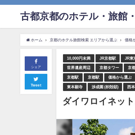
古都京都のホテル・旅館・
ホーム
京都のホテル旅館検索 エリアから選ぶ
価格
10,000円未満
JR京都駅
JR
シェア
世界遺産周辺
京都タワー
京
京都駅
京都駅
価格から選ぶ
Tweet
東本願寺
渉成園 (枳殻邸)
西
ダイワロイネット