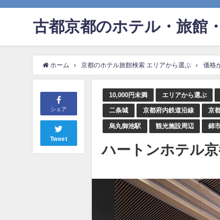
古都京都のホテル・旅館・
ホーム
京都のホテル旅館検索 エリアから選ぶ
価格
10,000円未満
エリアから選ぶ
シェア
二条城
京都府内鉄道沿線
京
烏丸御池駅
観光施設周辺
錦
Tweet
ハートンホテル京