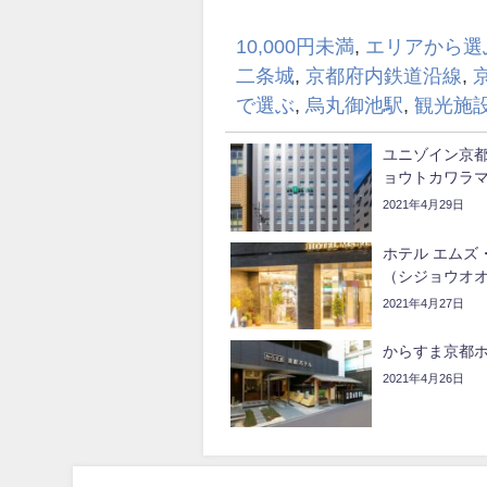
10,000円未満
,
エリアから選
二条城
,
京都府内鉄道沿線
,
で選ぶ
,
烏丸御池駅
,
観光施
ユニゾイン京
ョウトカワラ
2021年4月29日
ホテル エムズ
（シジョウオ
2021年4月27日
からすま京都
2021年4月26日