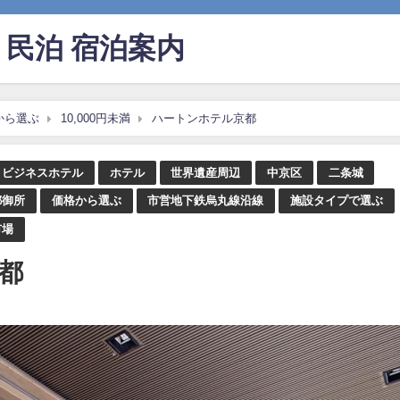
民泊 宿泊案内
から選ぶ
10,000円未満
ハートンホテル京都
ビジネスホテル
ホテル
世界遺産周辺
中京区
二条城
都御所
価格から選ぶ
市営地下鉄烏丸線沿線
施設タイプで選ぶ
市場
都