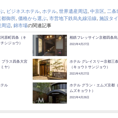
ぶ
,
ビジネスホテル
,
ホテル
,
世界遺産周辺
,
中京区
,
二条
京都御所
,
価格から選ぶ
,
市営地下鉄烏丸線沿線
,
施設タ
設周辺
,
錦市場
の関連記事
都河原町四条（キ
相鉄フレッサイン京都四条烏
マチシジョウ）
2021年4月27日
・プラス四条大宮
ホテル グレイスリー京都三
オミヤ）
（キョウトサンジョウ）
2021年4月27日
ホテル
ホテル グラン・エムズ京都
ムズキョウト）
2021年4月26日