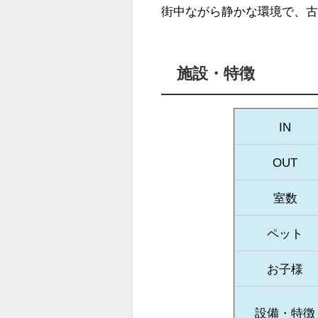
街中ながら静かな環境で、
施設・特徴
IN
OUT
室数
ペット
お子様
設備・特徴