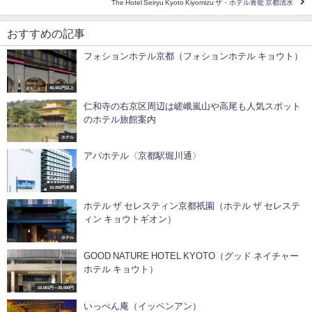
The Hotel Seiryu Kyoto Kiyomizu ザ・ホテル青龍 京都清水
おすすめの記事
フォションホテル京都（フォションホテル キョウト）
40,001円以上
仁和寺の右京区周辺は嵯峨嵐山や高尾も人気スポット
のホテル旅館案内
ホテル
アパホテル〈京都駅堀川通〉
10,000円未満
ホテル ザ セレスティン京都祇園（ホテル ザ セレステ
ィン キョウトギオン）
ホテル
GOOD NATURE HOTEL KYOTO（グッド ネイチャー
ホテル キョウト）
10,001円～20,000円
いっぺん庵（イッペンアン）