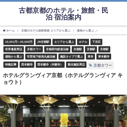
古都京都のホテル・旅館・民
泊 宿泊案内
ホーム
京都のホテル旅館検索 エリアから選ぶ
価格から選ぶ
10,001円～20,000
10,001円～20,000円
JR京都駅
エリアから選ぶ
ホテル
下京区
世界遺産周辺
京都タワー
京都府内鉄道沿線
京都駅
京都駅
京都駅
価格から選ぶ
市営地下鉄烏丸線沿線
施設タイプで選ぶ
東寺
東本願寺
特集記事
西本願寺
西本願寺（本願寺）
観光施設周辺
京都タワー
ホテルグランヴィア京都（ホテルグランヴィア キ
ョウト）