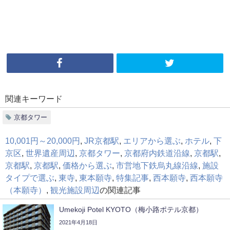
関連キーワード
京都タワー
10,001円～20,000円
,
JR京都駅
,
エリアから選ぶ
,
ホテル
,
下
京区
,
世界遺産周辺
,
京都タワー
,
京都府内鉄道沿線
,
京都駅
,
京都駅
,
京都駅
,
価格から選ぶ
,
市営地下鉄烏丸線沿線
,
施設
タイプで選ぶ
,
東寺
,
東本願寺
,
特集記事
,
西本願寺
,
西本願寺
（本願寺）
,
観光施設周辺
の関連記事
Umekoji Potel KYOTO（梅小路ポテル京都）
2021年4月18日