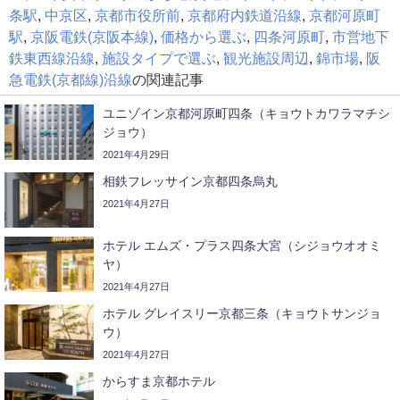
条駅
,
中京区
,
京都市役所前
,
京都府内鉄道沿線
,
京都河原町
駅
,
京阪電鉄(京阪本線)
,
価格から選ぶ
,
四条河原町
,
市営地下
鉄東西線沿線
,
施設タイプで選ぶ
,
観光施設周辺
,
錦市場
,
阪
急電鉄(京都線)沿線
の関連記事
ユニゾイン京都河原町四条（キョウトカワラマチシ
ジョウ）
2021年4月29日
相鉄フレッサイン京都四条烏丸
2021年4月27日
ホテル エムズ・プラス四条大宮（シジョウオオミ
ヤ）
2021年4月27日
ホテル グレイスリー京都三条（キョウトサンジョ
ウ）
2021年4月27日
からすま京都ホテル