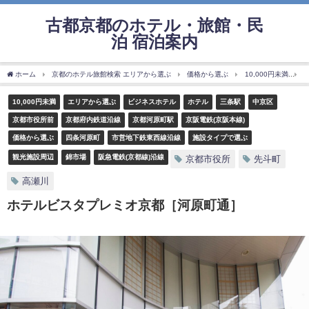
古都京都のホテル・旅館・民
泊 宿泊案内
ホーム
京都のホテル旅館検索 エリアから選ぶ
価格から選ぶ
10,000円未満
10,000円未満
エリアから選ぶ
ビジネスホテル
ホテル
三条駅
中京区
京都市役所前
京都府内鉄道沿線
京都河原町駅
京阪電鉄(京阪本線)
価格から選ぶ
四条河原町
市営地下鉄東西線沿線
施設タイプで選ぶ
観光施設周辺
錦市場
阪急電鉄(京都線)沿線
京都市役所
先斗町
高瀬川
ホテルビスタプレミオ京都［河原町通］