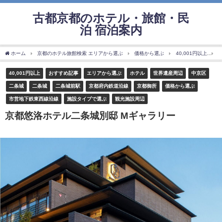
古都京都のホテル・旅館・民
泊 宿泊案内
ホーム
京都のホテル旅館検索 エリアから選ぶ
価格から選ぶ
40,001円以上
40,001円以上
おすすめ記事
エリアから選ぶ
ホテル
世界遺産周辺
中京区
二条城
二条城
二条城前駅
京都府内鉄道沿線
京都御所
価格から選ぶ
市営地下鉄東西線沿線
施設タイプで選ぶ
観光施設周辺
京都悠洛ホテル二条城別邸 Mギャラリー