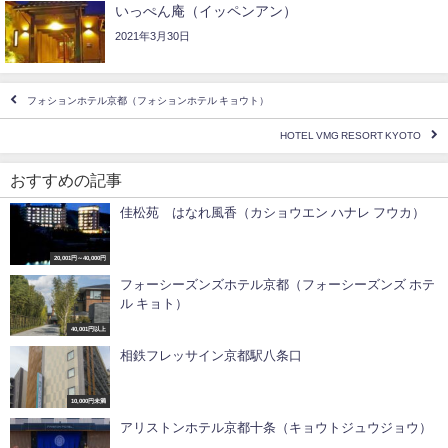
いっぺん庵（イッペンアン）
2021年3月30日
フォションホテル京都（フォションホテル キョウト）
HOTEL VMG RESORT KYOTO
おすすめの記事
佳松苑 はなれ風香（カショウエン ハナレ フウカ）
20,001円～40,000円
フォーシーズンズホテル京都（フォーシーズンズ ホテ
ル キョト）
40,001円以上
相鉄フレッサイン京都駅八条口
10,000円未満
アリストンホテル京都十条（キョウトジュウジョウ）