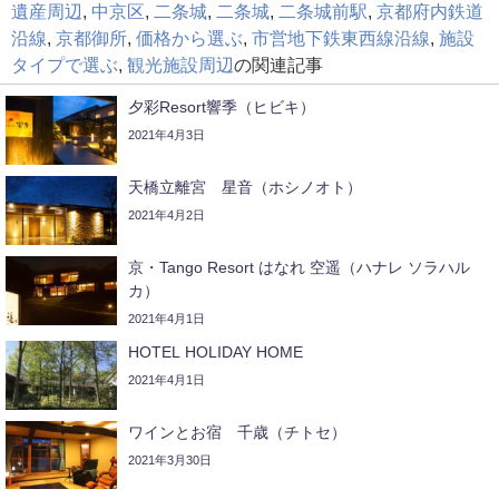
遺産周辺
,
中京区
,
二条城
,
二条城
,
二条城前駅
,
京都府内鉄道
沿線
,
京都御所
,
価格から選ぶ
,
市営地下鉄東西線沿線
,
施設
タイプで選ぶ
,
観光施設周辺
の関連記事
夕彩Resort響季（ヒビキ）
2021年4月3日
天橋立離宮 星音（ホシノオト）
2021年4月2日
京・Tango Resort はなれ 空遥（ハナレ ソラハル
カ）
2021年4月1日
HOTEL HOLIDAY HOME
2021年4月1日
ワインとお宿 千歳（チトセ）
2021年3月30日