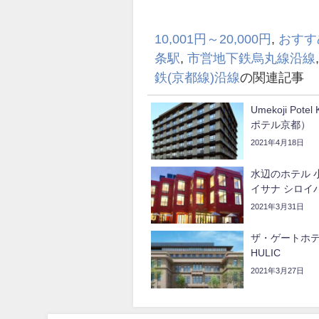
10,001円～20,000円
,
おすす
条駅
,
市営地下鉄烏丸線沿線
鉄(京都線)沿線
の関連記事
Umekoji Pot
ポテル京都）
2021年4月18日
水辺のホテル 
イサナ シロイ
2021年3月31日
ザ・ゲートホテ
HULIC
2021年3月27日