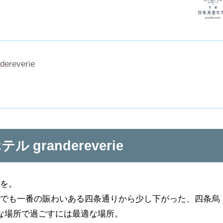
reverie
 grandereverie
きを。
都でも一番の賑わいある四条通りから少し下がった、四条烏
な場所で過ごすには最適な場所。