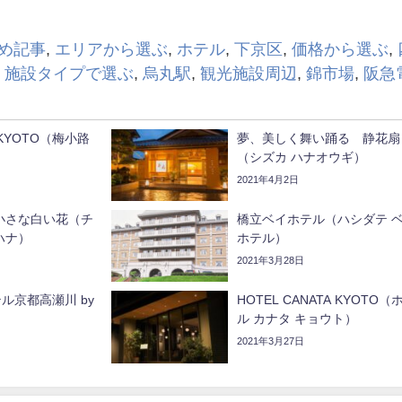
め記事
,
エリアから選ぶ
,
ホテル
,
下京区
,
価格から選ぶ
,
,
施設タイプで選ぶ
,
烏丸駅
,
観光施設周辺
,
錦市場
,
阪急
el KYOTO（梅小路
夢、美しく舞い踊る 静花扇
（シズカ ハナオウギ）
2021年4月2日
小さな白い花（チ
橋立ベイホテル（ハシダテ 
ハナ）
ホテル）
2021年3月28日
ル京都高瀬川 by
HOTEL CANATA KYOTO（
ル カナタ キョウト）
2021年3月27日