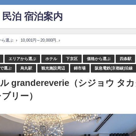
民泊 宿泊案内
から選ぶ
10,001円～20,000円
京都 四条高倉ホテル grandereveri
エリアから選ぶ
ホテル
下京区
価格から選ぶ
四条駅
で選ぶ
烏丸駅
観光施設周辺
錦市場
阪急電鉄(京都線)沿線
grandereverie（シジョウ タ
レブリー）