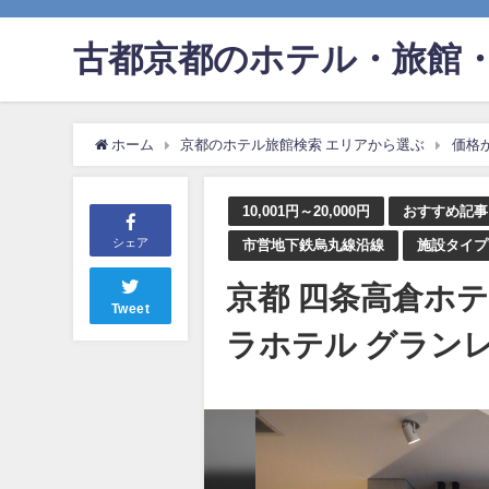
古都京都のホテル・旅館・
ホーム
京都のホテル旅館検索 エリアから選ぶ
価格
10,001円～20,000円
おすすめ記事
シェア
市営地下鉄烏丸線沿線
施設タイプ
京都 四条高倉ホテル 
Tweet
ラホテル グラン