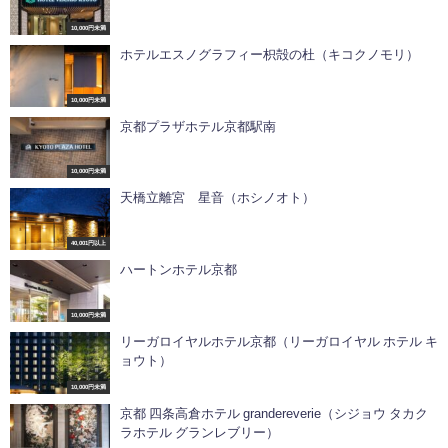
10,000円未満
ホテルエスノグラフィー枳殻の杜（キコクノモリ）
10,000円未満
京都プラザホテル京都駅南
10,000円未満
天橋立離宮 星音（ホシノオト）
40,001円以上
ハートンホテル京都
10,000円未満
リーガロイヤルホテル京都（リーガロイヤル ホテル キ
ョウト）
10,000円未満
京都 四条高倉ホテル grandereverie（シジョウ タカク
ラホテル グランレブリー）