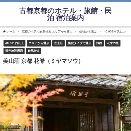
古都京都のホテル・旅館・民
泊 宿泊案内
ホーム
京都のホテル旅館検索 エリアから選ぶ
価格から選ぶ
40,001円以上
40,001円以上
エリアから選ぶ
左京区
施設タイプで選ぶ
旅館
花脊の里
観光施設周辺
鞍馬街道
美山荘 京都 花脊（ミヤマソウ）