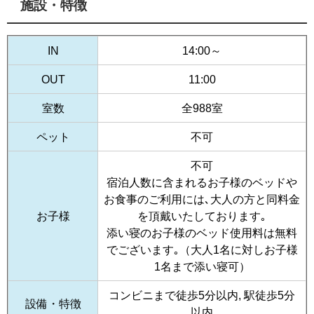
施設・特徴
IN
14:00～
OUT
11:00
室数
全988室
ペット
不可
不可
宿泊人数に含まれるお子様のベッドや
お食事のご利用には､大人の方と同料金
お子様
を頂戴いたしております｡
添い寝のお子様のベッド使用料は無料
でございます｡（大人1名に対しお子様
1名まで添い寝可）
コンビニまで徒歩5分以内, 駅徒歩5分
設備・特徴
以内