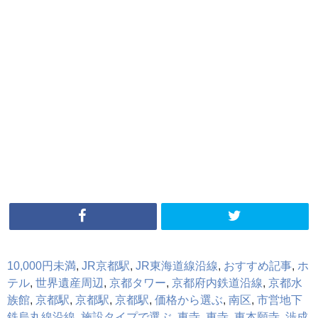
10,000円未満
,
JR京都駅
,
JR東海道線沿線
,
おすすめ記事
,
ホ
テル
,
世界遺産周辺
,
京都タワー
,
京都府内鉄道沿線
,
京都水
族館
,
京都駅
,
京都駅
,
京都駅
,
価格から選ぶ
,
南区
,
市営地下
鉄烏丸線沿線
,
施設タイプで選ぶ
,
東寺
,
東寺
,
東本願寺
,
渉成