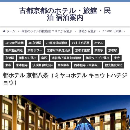
古都京都のホテル・旅館・民
泊 宿泊案内
ホーム
京都のホテル旅館検索 エリアから選ぶ
価格から選ぶ
10,000円未満
10,000円未満
JR京都駅
JR東海道線沿線
おすすめ記事
ホテル
世界遺産周辺
京都タワー
京都府内鉄道沿線
京都水族館
京都駅
京都駅
京都駅
価格から選ぶ
南区
市営地下鉄烏丸線沿線
施設タイプで選ぶ
東寺
東寺
東本願寺
渉成園 (枳殻邸)
西本願寺
西本願寺（本願寺）
観光施設周辺
都ホテル 京都八条（ミヤコホテル キョウトハチジ
ョウ）