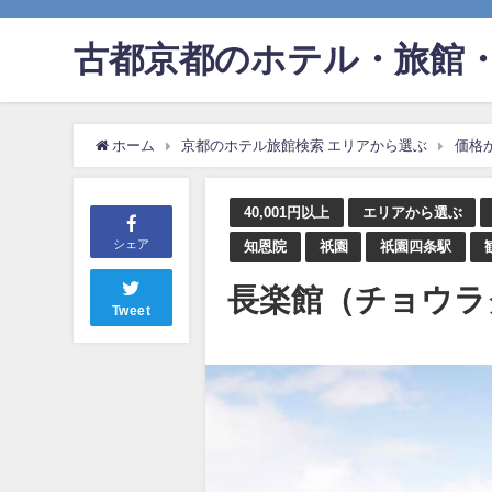
古都京都のホテル・旅館・
ホーム
京都のホテル旅館検索 エリアから選ぶ
価格
40,001円以上
エリアから選ぶ
シェア
知恩院
祇園
祇園四条駅
長楽館（チョウラ
Tweet