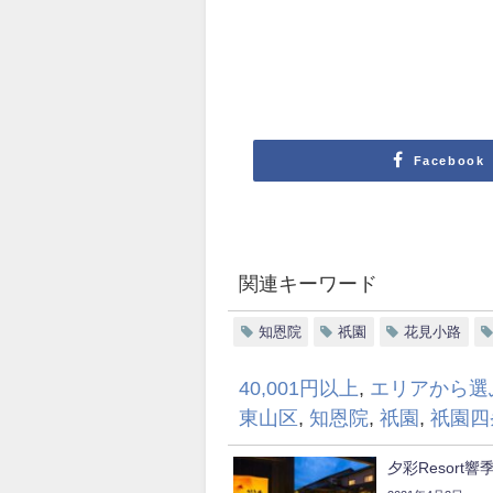
Facebook
関連キーワード
知恩院
祇園
花見小路
40,001円以上
,
エリアから選
東山区
,
知恩院
,
祇園
,
祇園四
夕彩Resort