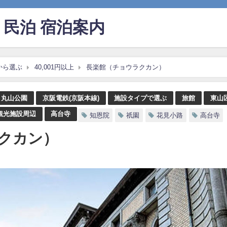
民泊 宿泊案内
から選ぶ
40,001円以上
長楽館（チョウラクカン）
丸山公園
京阪電鉄(京阪本線)
施設タイプで選ぶ
旅館
東山
観光施設周辺
高台寺
知恩院
祇園
花見小路
高台寺
クカン）