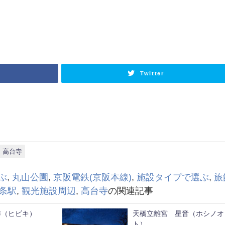
Twitter
高台寺
ぶ
,
丸山公園
,
京阪電鉄(京阪本線)
,
施設タイプで選ぶ
,
旅
条駅
,
観光施設周辺
,
高台寺
の関連記事
響季（ヒビキ）
天橋立離宮 星音（ホシノオ
ト）