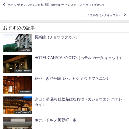
ホテル ザ セレスティン京都祇園（ホテル ザ セレスティン キョウトギオン）
ノク京都（ノクキョウト）
おすすめの記事
長楽館（チョウラクカン）
40,001円以上
HOTEL CANATA KYOTO（ホテル カナタ キョウト）
10,001円～20,000円
花やしき浮舟園（ハナヤシキ ウキフネエン）
JR奈良線沿線
夕日ヶ浦温泉 佳松苑はなれ櫂（カショウエン ハナレ
カイ）
20,001円～40,000円
ホテルドルフ 河原町二条