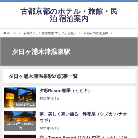
古都京都のホテル・旅館・民
泊 宿泊案内
ホーム
京都のホテル旅館検索 エリアから選ぶ
京都府内鉄道沿線
京都丹後鉄道 
夕日ヶ浦木津温泉駅
夕日ヶ浦木津温泉駅の記事一覧
夕彩Resort響季（ヒビキ）
2021年4月3日
40,001円以上
夢、美しく舞い踊る 静花扇（シズカ ハナオ
ウギ）
10,001円～20,000
円
2021年4月2日
京・Tango Resort はなれ 空遥（ハナレ ソラ