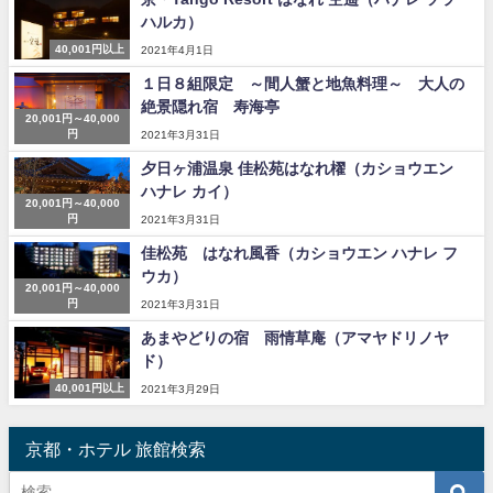
ハルカ）
40,001円以上
2021年4月1日
１日８組限定 ～間人蟹と地魚料理～ 大人の
絶景隠れ宿 寿海亭
20,001円～40,000
円
2021年3月31日
夕日ヶ浦温泉 佳松苑はなれ櫂（カショウエン
ハナレ カイ）
20,001円～40,000
円
2021年3月31日
佳松苑 はなれ風香（カショウエン ハナレ フ
ウカ）
20,001円～40,000
円
2021年3月31日
あまやどりの宿 雨情草庵（アマヤドリノヤ
ド）
40,001円以上
2021年3月29日
京都・ホテル 旅館検索