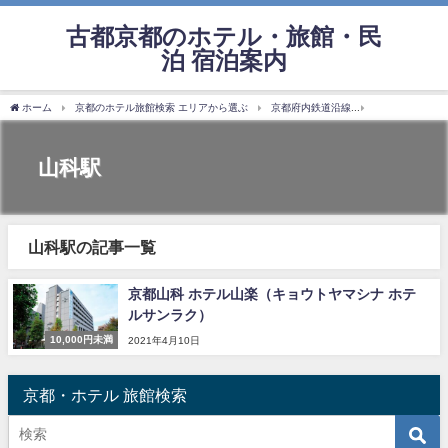
古都京都のホテル・旅館・民
泊 宿泊案内
ホーム
京都のホテル旅館検索 エリアから選ぶ
京都府内鉄道沿線
市営地下鉄東西
山科駅
山科駅の記事一覧
京都山科 ホテル山楽（キョウトヤマシナ ホテ
ルサンラク）
10,000円未満
2021年4月10日
京都・ホテル 旅館検索