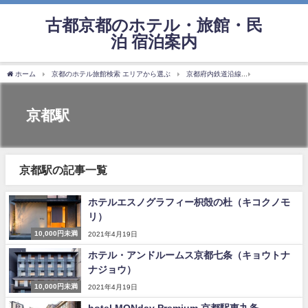
古都京都のホテル・旅館・民
泊 宿泊案内
ホーム
京都のホテル旅館検索 エリアから選ぶ
京都府内鉄道沿線
市営地下鉄烏丸
京都駅
京都駅の記事一覧
ホテルエスノグラフィー枳殻の杜（キコクノモ
リ）
10,000円未満
2021年4月19日
ホテル・アンドルームス京都七条（キョウトナ
ナジョウ）
10,000円未満
2021年4月19日