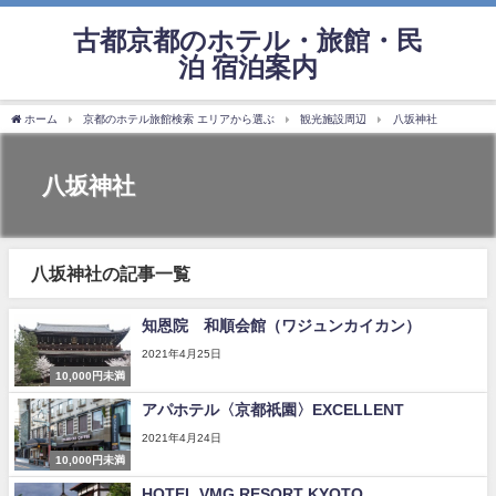
古都京都のホテル・旅館・民
泊 宿泊案内
ホーム
京都のホテル旅館検索 エリアから選ぶ
観光施設周辺
八坂神社
八坂神社
八坂神社の記事一覧
知恩院 和順会館（ワジュンカイカン）
2021年4月25日
10,000円未満
アパホテル〈京都祇園〉EXCELLENT
2021年4月24日
10,000円未満
HOTEL VMG RESORT KYOTO