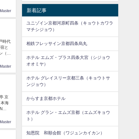
新着記事
Master
ユニゾイン京都河原町四条（キョウトカワラ
マチシジョウ）
戸時代
相鉄フレッサイン京都四条烏丸
泉宿と
ン（特
ホテル エムズ・プラス四条大宮（シジョウ
オオミヤ）
Master
ホテル グレイスリー京都三条（キョウトサ
ンジョウ）
亭 京
からすま京都ホテル
日本海
N
ホテル グラン・エムズ京都（エムズキョウ
ト）
Master
知恩院 和順会館（ワジュンカイカン）