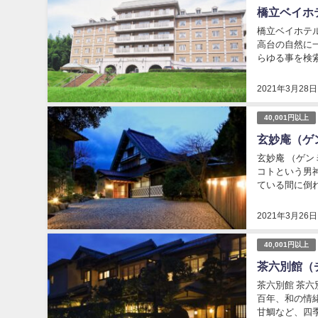
橋立ベイホ
橋立ベイホテル
高台の自然に
らゆる事を検
来たんだから 
2021年3月28日
40,001円以上
玄妙庵（ゲ
玄妙庵 （ゲン
コトという男
ている間に倒
佇む由緒ある数
2021年3月26日
40,001円以上
茶六別館（
茶六別館 茶
百年、和の情
甘鯛など、四