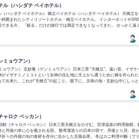
テル（ハシダテ ベイホテル）
（ハシダテ ベイホテル） 橋立ベイホテル（ハシダテ ベイホテル） 天橋立を
一杯囲まれたシティリゾートホテル・橋立ベイホテル。 インターネットやSN
索できる今、 「観る」だけの旅行では満足できなくなってきた。 せっかく遠
触ってみたい、やってみたい、食べて...
ンミョウアン）
ミョウアン） 玄妙庵（ゲンミョウアン） 日本三景 "天橋立"。遠い昔、イザナ
神がイザナミノミコトという女神の住む地に天上から通うために梯を作られた
れて出来た。これが"天橋立"の起こり。 眼下に、文殊の地・玄妙山中にしっ
寄屋造りの玄妙庵。 折々にうつろう...
チャロク ベッカン）
六別館（チャロク ベッカン） 日本三景天橋立をのぞむ、宮津温泉の料理旅館、
緒と丹後の幸に心を癒される宿。 数寄屋造りの日本の宿で、丹後とり貝、岩
季折々の丹後の旬の食材を存分に生かした京風会席。 冬はカニ料理や鰤（ブ