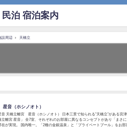
民泊 宿泊案内
施設周辺
天橋立
 星音（ホシノオト）
音 天橋立離宮 星音（ホシノオト） 日本三景で知られる‟天橋立”がある宮
橋立離宮 星音」 全7室、それぞれのお部屋に異なるコンセプトがあり「まさ
滞在が実現。 国内唯一。「2種の金銀温泉」と「プライベートプール」をお部