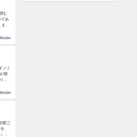
望む
Sであ
くまで
Master
ギノミ
が寝
とりと
Master
創業三
がき、
リ）し