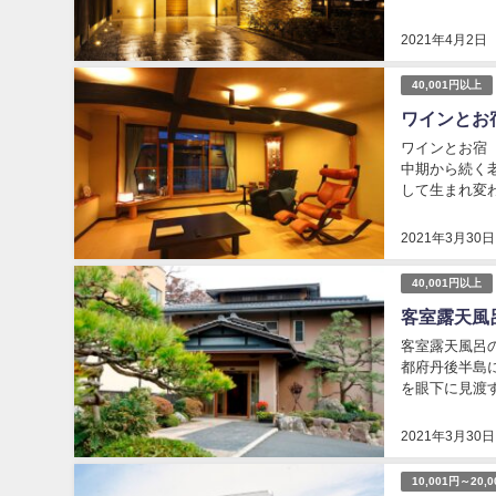
ながらご体感。
2021年4月2日
40,001円以上
ワインとお
ワインとお宿
中期から続く
して生まれ変
にフランス・ブ
2021年3月30日
40,001円以上
客室露天風
客室露天風呂の
都府丹後半島
を眼下に見渡す
15:00～18:00 O
2021年3月30日
10,001円～20,