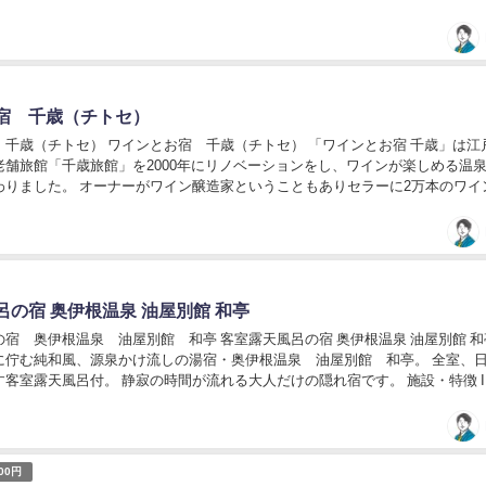
 宮津湾に面しており、美しい海景と...
宿 千歳（チトセ）
 千歳（チトセ） ワインとお宿 千歳（チトセ） 「ワインとお宿 千歳」は江
老舗旅館「千歳旅館」を2000年にリノベーションをし、ワインが楽しめる温
わりました。 オーナーがワイン醸造家ということもありセラーに2万本のワイ
ルゴーニュ産）を備えております。 ...
呂の宿 奥伊根温泉 油屋別館 和亭
宿 奥伊根温泉 油屋別館 和亭 客室露天風呂の宿 奥伊根温泉 油屋別館 和
に佇む純和風、源泉かけ流しの湯宿・奥伊根温泉 油屋別館 和亭。 全室、
客室露天風呂付。 静寂の時間が流れる大人だけの隠れ宿です。 施設・特徴 I
UT 10:00 室...
000円