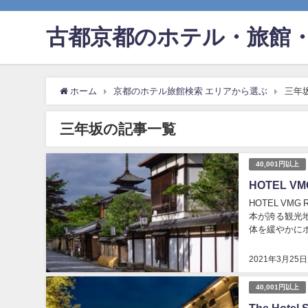
古都京都のホテル・旅館・
ホーム
京都のホテル旅館検索 エリアから選ぶ
三年
三年坂の記事一覧
40,001円以上
HOTEL VM
HOTEL VM
本が誇る観光地
体を緩やかに
型ホテル。 建物
2021年3月25日
40,001円以上
The Hote