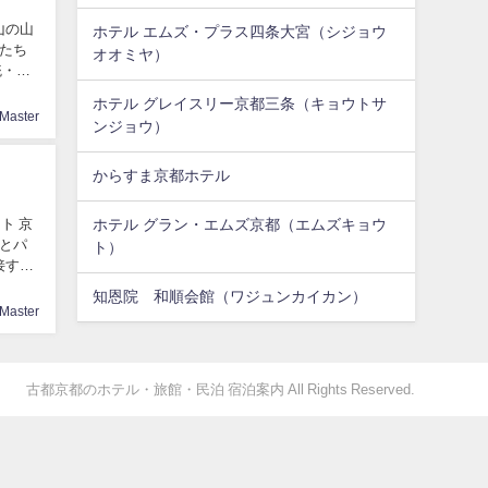
東山の山
ホテル エムズ・プラス四条大宮（シジョウ
人たち
オオミヤ）
統・文
ホテル グレイスリー京都三条（キョウトサ
Master
ンジョウ）
からすま京都ホテル
ト 京
ホテル グラン・エムズ京都（エムズキョウ
とパ
ト）
接する
知恩院 和順会館（ワジュンカイカン）
Master
古都京都のホテル・旅館・民泊 宿泊案内 All Rights Reserved.