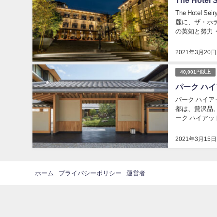
The Hotel
麓に、ザ・ホ
の英知と努力
化が生き続ける京
2021年3月20日
40,001円以上
パーク ハイ
パーク ハイア
都は、贅沢品
ーク ハイア
高台寺はもちろ
2021年3月15日
ホーム
プライバシーポリシー
運営者