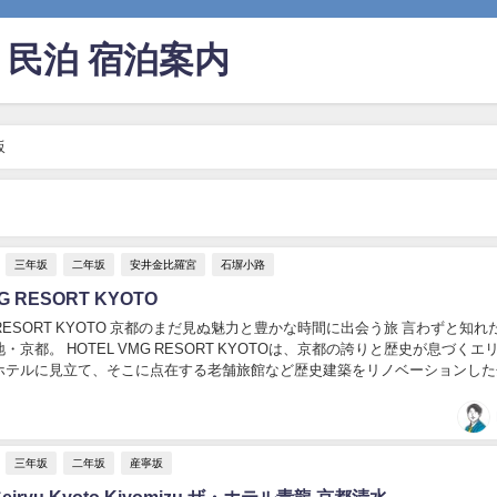
民泊 宿泊案内
坂
三年坂
二年坂
安井金比羅宮
石塀小路
G RESORT KYOTO
G RESORT KYOTO 京都のまだ見ぬ魅力と豊かな時間に出会う旅 言わずと知れ
・京都。 HOTEL VMG RESORT KYOTOは、京都の誇りと歴史が息づくエ
ホテルに見立て、そこに点在する老舗旅館など歴史建築をリノベーションした
の歴史背...
三年坂
二年坂
産寧坂
l Seiryu Kyoto Kiyomizu ザ・ホテル青龍 京都清水