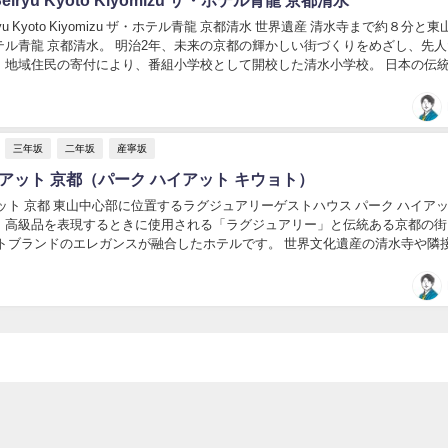
 Seiryu Kyoto Kiyomizu ザ・ホテル青龍 京都清水 世界遺産 清水寺まで約８分と
テル青龍 京都清水。 明治2年、未来の京都の輝かしい街づくりをめざし、先
・地域住民の寄付により、番組小学校として開校した清水小学校。 日本の伝
...
三年坂
二年坂
産寧坂
アット 京都（パーク ハイアット キウョト）
ット 京都 東山中心部に位置するラグジュアリーゲストハウス パーク ハイアッ
、高級品を表現するときに使用される「ラグジュアリー」と伝統ある京都の街
ットブランドのエレガンスが融合したホテルです。 世界文化遺産の清水寺や隣
ん、八坂神社や祇園を徒歩圏内に置き...