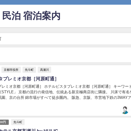
民泊 宿泊案内
町
京都市役所
先斗町
高瀬川
タプレミオ京都［河原町通］
プレミオ京都［河原町通］ ホテルビスタプレミオ京都［河原町通］ キーワー
STYLE」 京都の流行の発信地、伝統ある新京極商店街に隣接。 川床で有名
園、京の台所 錦市場がすべて徒歩圏内。 阪急、京阪、市営地下鉄の3WAY
10分以内と抜群の立地条件。 数...
先斗町
000円
テル京都高瀬川 by HULIC