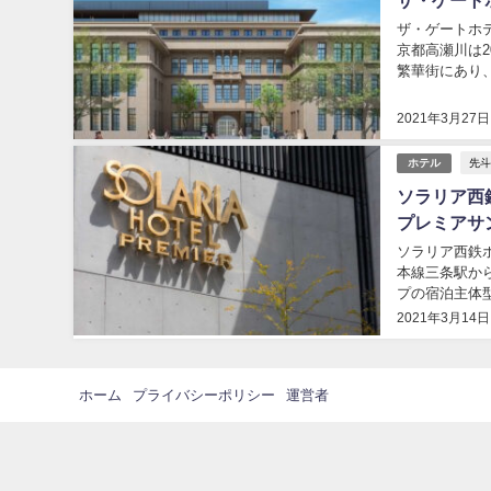
ザ・ゲートホテル
京都高瀬川は2
繁華街にあり、
た...
2021年3月27日
先
ホテル
ソラリア西
プレミアサ
ソラリア西鉄
本線三条駅から
プの宿泊主体
を代表する景勝
2021年3月14日
ホーム
プライバシーポリシー
運営者