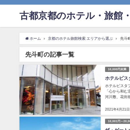
古都京都のホテル・旅館・
ホーム
京都のホテル旅館検索 エリアから選ぶ
先斗
先斗町の記事一覧
10,000円未満
ホテルビス
ホテルビスタ
「心から和む京
河川敷、花街祇
スがすべて徒歩
2021年4月21日
10,001円～20,
ザ・ゲートホ