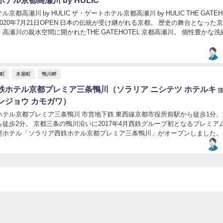
京都高瀬川 by HULIC ザ・ゲートホテル京都高瀬川 by HULIC THE GATEH
020年7月21日OPEN 日本の伝統が受け継がれる京都。 歴史の舞台となった
高瀬川の親水空間に開かれたTHE GATEHOTEL 京都高瀬川。 個性豊かな
斗町
木屋町
鴨川畔
鉄ホテル京都プレミア三条鴨川（ソラリア ニシテツ ホテルキ
ンジョウ カモガワ）
ホテル京都プレミア三条鴨川 市営地下鉄 東西線京都市役所前駅から徒歩1分
徒歩2分。 京都三条の鴨川沿いに2017年4月西鉄グループ初となるプレミア
型ホテル「ソラリア西鉄ホテル京都プレミア三条鴨川」がオープンしました。
地「鴨川」に面し京都ならではの自然...