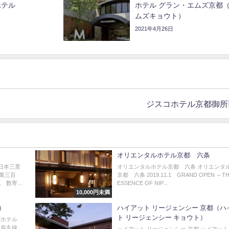
ホテル
ホテル グラン・エムズ京都
ムズキョウト）
2021年4月26日
ジスコホテル京都御所
オリエンタルホテル京都 六条
 日本三景
オリエンタルホテル京都 六条 オリエンタ
業三百
京都 六条 2019.11.1 GRAND OPEN ～T
数寄...
ESSENCE OF NIP...
10,000円未満
）
ハイアット リージェンシー 京都（ハ
ト リージェンシー キョウト）
パホテル
鉄烏丸線
ハイアット リージェンシー 京都 ハイアット