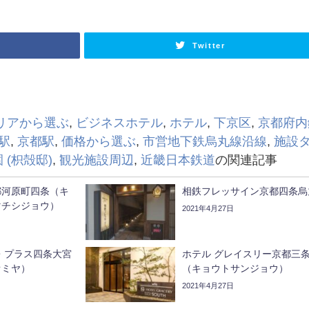
Twitter
リアから選ぶ
,
ビジネスホテル
,
ホテル
,
下京区
,
京都府内
駅
,
京都駅
,
価格から選ぶ
,
市営地下鉄烏丸線沿線
,
施設
 (枳殻邸)
,
観光施設周辺
,
近畿日本鉄道
の関連記事
都河原町四条（キ
相鉄フレッサイン京都四条烏
マチシジョウ）
2021年4月27日
・プラス四条大宮
ホテル グレイスリー京都三
オミヤ）
（キョウトサンジョウ）
2021年4月27日