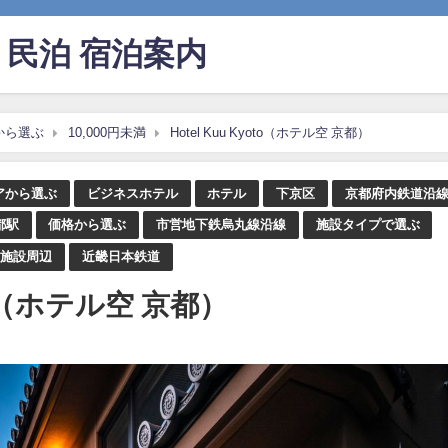
民泊 宿泊案内
から選ぶ
10,000円未満
Hotel Kuu Kyoto（ホテル空 京都）
アから選ぶ
ビジネスホテル
ホテル
下京区
京都府内鉄道沿
都駅
価格から選ぶ
市営地下鉄烏丸線沿線
施設タイプで選ぶ
光施設周辺
近畿日本鉄道
oto（ホテル空 京都）