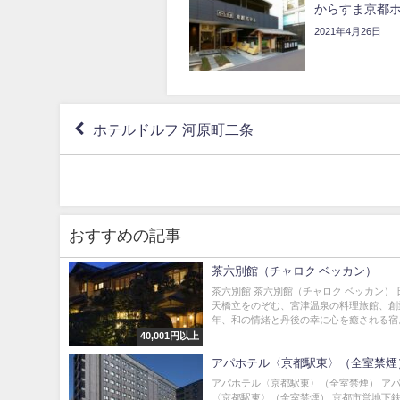
からすま京都
2021年4月26日
ホテルドルフ 河原町二条
おすすめの記事
茶六別館（チャロク ベッカン）
茶六別館 茶六別館（チャロク ベッカン）
天橋立をのぞむ、宮津温泉の料理旅館、創
年、和の情緒と丹後の幸に心を癒される宿。 
40,001円以上
アパホテル〈京都駅東〉（全室禁煙
アパホテル〈京都駅東〉（全室禁煙） ア
〈京都駅東〉（全室禁煙） 京都市営地下