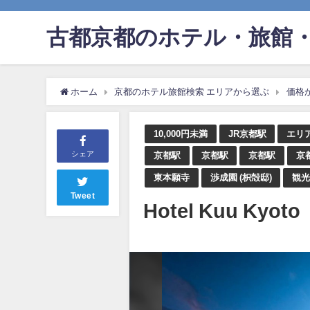
古都京都のホテル・旅館・
ホーム
京都のホテル旅館検索 エリアから選ぶ
価格
10,000円未満
JR京都駅
エリ
シェア
京都駅
京都駅
京都駅
京
東本願寺
渉成園 (枳殻邸)
観
Tweet
Hotel Kuu Ky