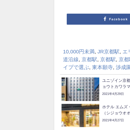
Facebook
10,000円未満
,
JR京都駅
,
エ
道沿線
,
京都駅
,
京都駅
,
京都
イプで選ぶ
,
東本願寺
,
渉成園
ユニゾイン京
ョウトカワラ
2021年4月29日
ホテル エムズ
（シジョウオ
2021年4月27日